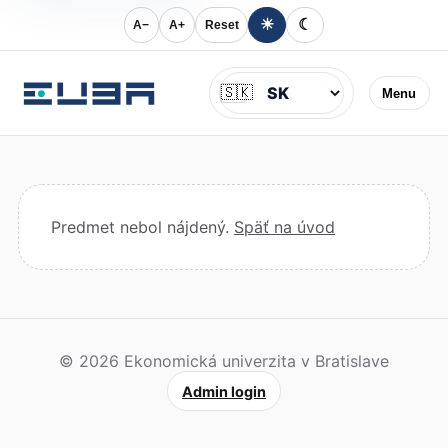
☀
☾
A−
A+
Reset
Jazyk
🇸🇰
Menu
Predmet nebol nájdený.
Späť na úvod
© 2026 Ekonomická univerzita v Bratislave
Admin login