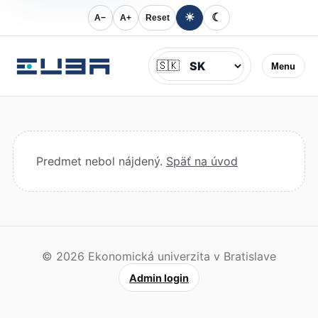
☀
☾
A−
A+
Reset
Jazyk
🇸🇰
Menu
Predmet nebol nájdený.
Späť na úvod
© 2026 Ekonomická univerzita v Bratislave
Admin login