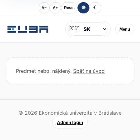
☀
☾
A−
A+
Reset
Jazyk
🇸🇰
Menu
Predmet nebol nájdený.
Späť na úvod
© 2026 Ekonomická univerzita v Bratislave
Admin login