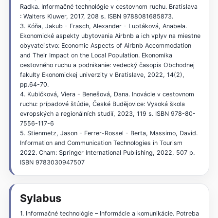
Radka. Informačné technológie v cestovnom ruchu. Bratislava
: Walters Kluwer, 2017, 208 s. ISBN 9788081685873.
3. Kóňa, Jakub - Frasch, Alexander - Luptáková, Anabela.
Ekonomické aspekty ubytovania Airbnb a ich vplyv na miestne
obyvateľstvo: Economic Aspects of Airbnb Accommodation
and Their Impact on the Local Population. Ekonomika
cestovného ruchu a podnikanie: vedecký časopis Obchodnej
fakulty Ekonomickej univerzity v Bratislave, 2022, 14(2),
pp.64-70.
4. Kubičková, Viera - Benešová, Dana. Inovácie v cestovnom
ruchu: prípadové štúdie, České Budějovice: Vysoká škola
evropských a regionálních studií, 2023, 119 s. ISBN 978-80-
7556-117-6
5. Stienmetz, Jason - Ferrer-Rossel - Berta, Massimo, David.
Information and Communication Technologies in Tourism
2022. Cham: Springer International Publishing, 2022, 507 p.
ISBN 9783030947507
Sylabus
1. Informačné technológie – Informácie a komunikácie. Potreba