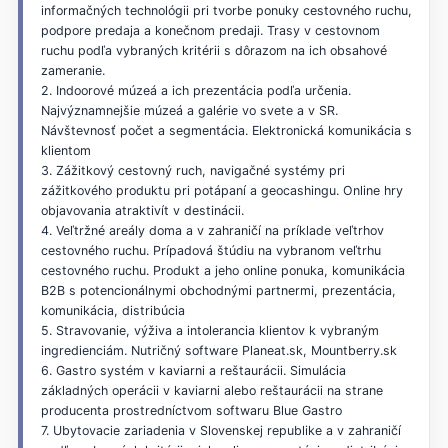
informačných technológii pri tvorbe ponuky cestovného ruchu,
podpore predaja a konečnom predaji. Trasy v cestovnom
ruchu podľa vybraných kritérii s dôrazom na ich obsahové
zameranie.
2. Indoorové múzeá a ich prezentácia podľa určenia.
Najvýznamnejšie múzeá a galérie vo svete a v SR.
Návštevnosť počet a segmentácia. Elektronická komunikácia s
klientom
3. Zážitkový cestovný ruch, navigačné systémy pri
zážitkového produktu pri potápaní a geocashingu. Online hry
objavovania atraktivít v destinácii.
4. Veľtržné areály doma a v zahraničí na príklade veľtrhov
cestovného ruchu. Prípadová štúdiu na vybranom veľtrhu
cestovného ruchu. Produkt a jeho online ponuka, komunikácia
B2B s potencionálnymi obchodnými partnermi, prezentácia,
komunikácia, distribúcia
5. Stravovanie, výživa a intolerancia klientov k vybraným
ingredienciám. Nutričný software Planeat.sk, Mountberry.sk
6. Gastro systém v kaviarni a reštaurácii. Simulácia
základných operácii v kaviarni alebo reštaurácii na strane
producenta prostredníctvom softwaru Blue Gastro
7. Ubytovacie zariadenia v Slovenskej republike a v zahraničí