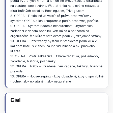
podľa vybraných kritérii a ich online prezentácia a distribúcia
na vlastnej web stránke. Web stránka hotelového reťazca a
distribučných portálov Booking.com, Trivago.com
8. OPERA – Flexibilné užívateľské práva pracovníkov v
systéme OPERA a ich komptencie podľa pracovnej pozície.
9. OPERA – Systém riadenia nehnuteľnosti ubytovacích
zariadení v danom podniku. Vertikálna a horizontálna
organizačná štrukúra v hotelovom podniku, vzájomné vzťahy
10. OPERA – Rezervačný systém v hotelovom podniku a v
každom hoteli v členení na individuálneho a skupinového
klienta.
11. OPERA - Profil zákazníka – Charakteristika, požiadavky,
zaradenie, história, poznámky.
12. OPERA – Tržby – uhradené, neuhradené, faktúry, finančné
prevody.
13. OPERA – Housekeeping – Izby obsadené, izby disponibilné
( voľné, izby upratané), izby neupratané
Cieľ
-