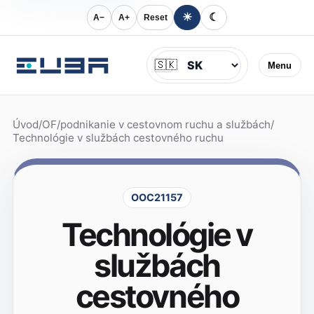
☀
☾
A−
A+
Reset
Jazyk
🇸🇰
Menu
Úvod
/
OF
/
podnikanie v cestovnom ruchu a službách
/
Technológie v službách cestovného ruchu
OOC21157
Technológie v
službách
cestovného