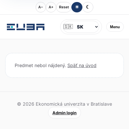
☀
☾
A−
A+
Reset
Jazyk
🇸🇰
Menu
Predmet nebol nájdený.
Späť na úvod
© 2026 Ekonomická univerzita v Bratislave
Admin login