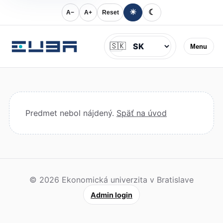
☀
☾
A−
A+
Reset
Jazyk
🇸🇰
Menu
Predmet nebol nájdený.
Späť na úvod
© 2026 Ekonomická univerzita v Bratislave
Admin login