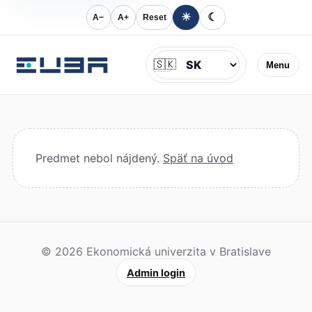
☀
☾
A−
A+
Reset
Jazyk
🇸🇰
Menu
Predmet nebol nájdený.
Späť na úvod
© 2026 Ekonomická univerzita v Bratislave
Admin login