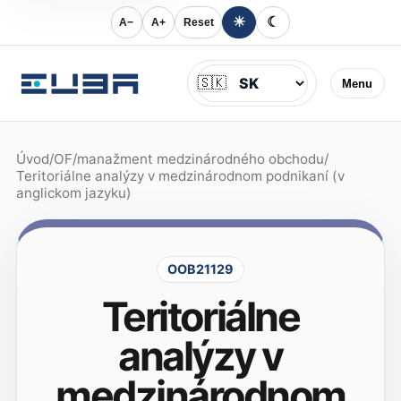
☀
☾
A−
A+
Reset
Jazyk
🇸🇰
Menu
Úvod
/
OF
/
manažment medzinárodného obchodu
/
Teritoriálne analýzy v medzinárodnom podnikaní (v
anglickom jazyku)
OOB21129
Teritoriálne
analýzy v
medzinárodnom