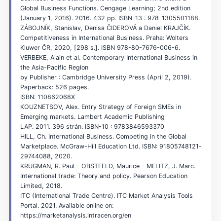
Global Business Functions. Cengage Learning; 2nd edition
(January 1, 2016). 2016. 432 pp. ISBN-13 : 978-1305501188.
ZÁBOJNÍK, Stanislav, Denisa ČIDEROVÁ a Daniel KRAJČÍK.
Competitiveness in International Business. Praha: Wolters
Kluwer ČR, 2020, [298 s.]. ISBN 978-80-7676-006-6.
VERBEKE, Alain et al. Contemporary International Business in
the Asia-Pacific Region
by Publisher : Cambridge University Press (April 2, 2019).
Paperback: 526 pages.
ISBN: 110862068X
KOUZNETSOV, Alex. Entry Strategy of Foreign SMEs in
Emerging markets. Lambert Academic Publishing
LAP. 2011. 396 strán. ISBN-10 : 9783846593370
HILL, Ch. International Business. Competing in the Global
Marketplace. McGraw-Hill Education Ltd. ISBN: 91805748121-
29744088, 2020.
KRUGMAN, R. Paul - OBSTFELD, Maurice - MELITZ, J. Marc.
International trade: Theory and policy. Pearson Education
Limited, 2018.
ITC (International Trade Centre). ITC Market Analysis Tools
Portal. 2021. Available online on:
https://marketanalysis.intracen.org/en