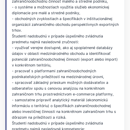
zahraničnoobchodnú činnosť malého a stredné podniku,
- o systéme a možnostiach využitia služieb ekonomickej
diplomacie pre malé a stredné podniky,
- obchodných zvyklostiach a špecifikách v inštitucionálnej
organizácii zahraničného obchodu perspektívnych exportných
trhov.
Študenti nadobudnú v prípade úspešného zvládnutia
predmetu najmä nasledovné zručnosti:
- využívať verejne dostupné, ako aj spoplatnené databázy
údajov v oblasti medzinárodného obchodu a identifikovať
potenciál zahraničnoobchodnej činnosti (export alebo import)
v konkrétnom teritóriu,
- pracovať s platformami zahraničnoobchodných
podnikateľských príležitostí na medzinárodnej úrovni,
- spracovať základný prieskum možných dodávateľov a
odberateľov spolu s cenovou analýzou na konkrétnom
zahraničnom trhu prostredníctvom e-commerce platformy,
- samostatne pripraviť analytický materiál (ekonomickú
informáciu o teritóriu) o špecifikách zahraničnoobchodnej
alebo investičnej činnosti na konkrétnom zahraničnom trhu s
dôrazom na príležitosti a riziká.
Študenti nadobudnú v prípade úspešného zvládnutia
predmetu najmä nasledovné kompetencie: