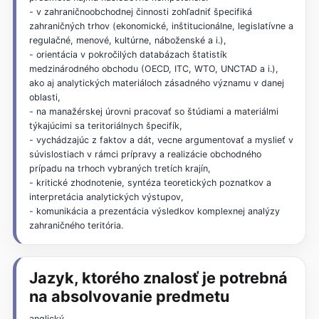
- v zahraničnoobchodnej činnosti zohľadniť špecifiká
zahraničných trhov (ekonomické, inštitucionálne, legislatívne a
regulačné, menové, kultúrne, náboženské a i.),
- orientácia v pokročilých databázach štatistík
medzinárodného obchodu (OECD, ITC, WTO, UNCTAD a i.),
ako aj analytických materiáloch zásadného významu v danej
oblasti,
- na manažérskej úrovni pracovať so štúdiami a materiálmi
týkajúcimi sa teritoriálnych špecifík,
- vychádzajúc z faktov a dát, vecne argumentovať a myslieť v
súvislostiach v rámci prípravy a realizácie obchodného
prípadu na trhoch vybraných tretích krajín,
- kritické zhodnotenie, syntéza teoretických poznatkov a
interpretácia analytických výstupov,
- komunikácia a prezentácia výsledkov komplexnej analýzy
zahraničného teritória.
Jazyk, ktorého znalosť je potrebná
na absolvovanie predmetu
anglický