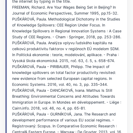
the internet by typing in the title.
FREEMAN, Richard. Are Your Wages Being Set in Beijing? In
Journal of Economic Perspectives, Summer 1995, pp.15-32.
PUŠKÁROVÁ, Paula. Methodological Dichotomy in the Studies
of Knowledge Spillovers: CEE Region Under Focus. In
Knowledge Spillovers in Regional Innovation Systems : A Case
Study of CEE Regions. - Cham : Springer, 2018, pp. 253-286.
PUŠKÁROVÁ, Paula. Analýza vplyvu ľudského kapitálu na
celkovú produktivitu faktorov v regiónoch EÚ modelom SDM.
In Politická ekonomie : teorie, modelování, aplikace. - Praha :
Vysoká škola ekonomická. 2015, roč. 63, č. 5, s. 658-674.
PUŠKÁROVÁ, Paula - PIRIBAUER, Philipp. The Impact of
knowledge spillovers on total factor productivity revisited:
new evidence from selected European capital regions. In
Economic Systems. 2016, vol. 40, no. 3, pp. 335–344.
PUŠKÁROVÁ, Paula - DANCÁKOVÁ, Ivana. Malthus Is Still
Breathing: Environmental Concerns and Attitudes Towards
Immigration in Europe. In Mondes en développement. - Liége :
Cairn.info. 2018, vol. 46, no. 4, pp. 65-81.
PUŠKÁROVÁ, Paula - GURNÍKOVÁ, Jana. The Research and
development performance of various EU social regimes. -
Registrovaný: Scopus. In Comparative Economic Research :
Central& Eastern Europe. - Warsaw : De Gruyter. 2013, vol. 16,