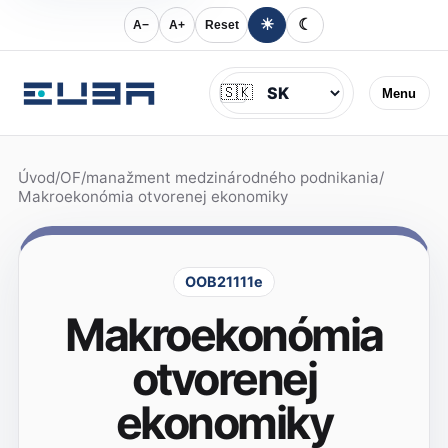
☀
☾
A−
A+
Reset
Jazyk
🇸🇰
Menu
Úvod
/
OF
/
manažment medzinárodného podnikania
/
Makroekonómia otvorenej ekonomiky
OOB21111e
Makroekonómia
otvorenej
ekonomiky