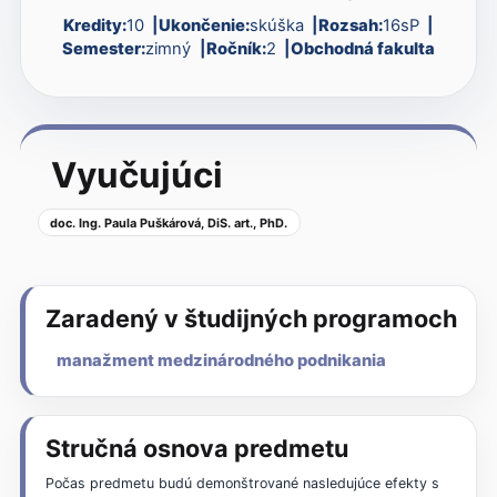
Kredity:
10
Ukončenie:
skúška
Rozsah:
16sP
Semester:
zimný
Ročník:
2
Obchodná fakulta
Vyučujúci
doc. Ing. Paula Puškárová, DiS. art., PhD.
Zaradený v študijných programoch
manažment medzinárodného podnikania
Stručná osnova predmetu
Počas predmetu budú demonštrované nasledujúce efekty s