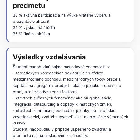
predmetu
30 % aktívna participácia na výuke vrátane výberu a
prezentácie aktualít
35 % výskumná štúdia
35 % finálna skúška
Výsledky vzdelávania
Študenti nadobudnú najmä nasledovné vedomosti o:
- teoretických koncepciách dokladujúcich efekty
medzinárodného obchodu, medzinárodných tokov práce a
kapitálu na agregátny produkt, lokálnu ponuku a dopyt po
práci, ako i relatívnu cenu faktorov,
- efektoch súčasných fenoménov ako sú globalizácia,
integrácia, outsourcing a dopady klimatických zmien,
- efektoch zahraničnej obchodnej politiky ako napríklad
zavedenie ciel, kvót či subvencií, ale i manipulácie výmenných
kurzov.
Študenti nadobudnú v prípade úspešného zvládnutia
predmetu najmä nasledovné zručnosti v: