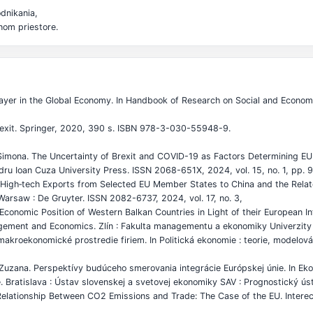
dnikania,
nom priestore.
ayer in the Global Economy. In Handbook of Research on Social and Economi
rexit. Springer, 2020, 390 s. ISBN 978-3-030-55948-9.
ona. The Uncertainty of Brexit and COVID-19 as Factors Determining EU E
andru Ioan Cuza University Press. ISSN 2068-651X, 2024, vol. 15, no. 1, pp. 
igh‑tech Exports from Selected EU Member States to China and the Related 
arsaw : De Gruyter. ISSN 2082-6737, 2024, vol. 17, no. 3,
onomic Position of Western Balkan Countries in Light of their European In
nagement and Economics. Zlín : Fakulta managementu a ekonomiky Univerzity
kroekonomické prostredie firiem. In Politická ekonomie : teorie, modelován
zana. Perspektívy budúceho smerovania integrácie Európskej únie. In Eko
Bratislava : Ústav slovenskej a svetovej ekonomiky SAV : Prognostický úst
ationship Between CO2 Emissions and Trade: The Case of the EU. Intereco