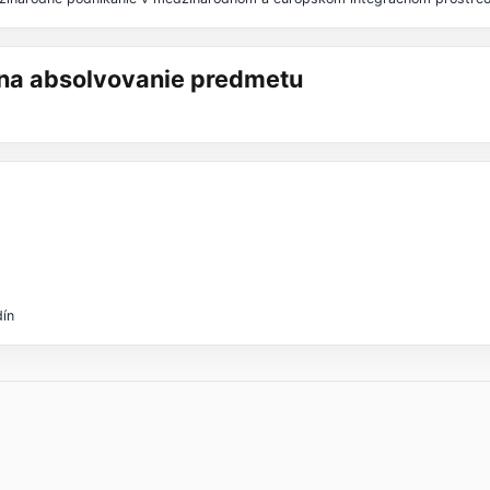
á na absolvovanie predmetu
dín