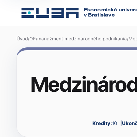
Ekonomická univerz
v Bratislave
Úvod
/
OF
/
manažment medzinárodného podnikania
/
Med
Medzinárod
Kredity:
10
Ukonč