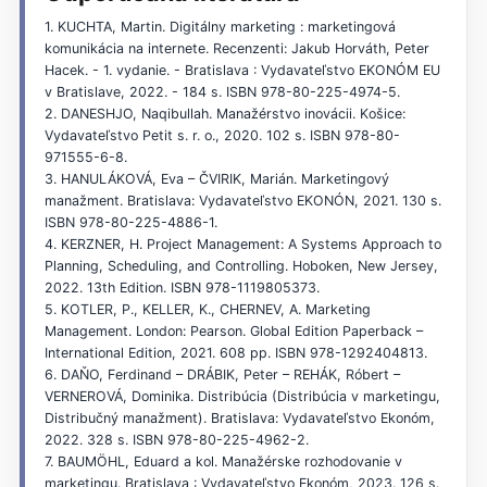
1. KUCHTA, Martin. Digitálny marketing : marketingová
komunikácia na internete. Recenzenti: Jakub Horváth, Peter
Hacek. - 1. vydanie. - Bratislava : Vydavateľstvo EKONÓM EU
v Bratislave, 2022. - 184 s. ISBN 978-80-225-4974-5.
2. DANESHJO, Naqibullah. Manažérstvo inovácii. Košice:
Vydavateľstvo Petit s. r. o., 2020. 102 s. ISBN 978-80-
971555-6-8.
3. HANULÁKOVÁ, Eva – ČVIRIK, Marián. Marketingový
manažment. Bratislava: Vydavateľstvo EKONÓN, 2021. 130 s.
ISBN 978-80-225-4886-1.
4. KERZNER, H. Project Management: A Systems Approach to
Planning, Scheduling, and Controlling. Hoboken, New Jersey,
2022. 13th Edition. ISBN 978-1119805373.
5. KOTLER, P., KELLER, K., CHERNEV, A. Marketing
Management. London: Pearson. Global Edition Paperback –
International Edition, 2021. 608 pp. ISBN ‏.978-1292404813
6. DAŇO, Ferdinand – DRÁBIK, Peter – REHÁK, Róbert –
VERNEROVÁ, Dominika. Distribúcia (Distribúcia v marketingu,
Distribučný manažment). Bratislava: Vydavateľstvo Ekonóm,
2022. 328 s. ISBN 978-80-225-4962-2.
7. BAUMÖHL, Eduard a kol. Manažérske rozhodovanie v
marketingu. Bratislava : Vydavateľstvo Ekonóm, 2023. 126 s.