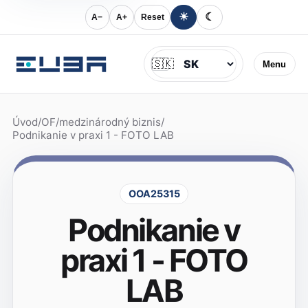
☀
☾
A−
A+
Reset
Jazyk
🇸🇰
Menu
Úvod
/
OF
/
medzinárodný biznis
/
Podnikanie v praxi 1 - FOTO LAB
OOA25315
Podnikanie v
praxi 1 - FOTO
LAB