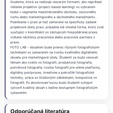
študenta, ktorá sa realizuje viacerým formami, ako napríklad
riešenie projektov (project-based learning) vo vybranom
klube v segmente medzinárodného obchodu, cestovného
ruchu alebo marketingového a obchodného manažmentu.
Podnikanie v praxi je tiež zamerané na špecificky zadané
projektové úlohy praxi, prípadne iná vhodná forma, ktorú zvoli
vyučujúci v koordinácii so zástupcom hospodárskej praxe,
vrátane návštevy pracoviska alebo pracovísk partnera z
praxe.
FOTO LAB - obsahom bude prierez rôznymi fotografickými
technikami so zameraním na tvorbu kvalitného digitálneho
obsahu pre marketingové účely. Študenti sa budú venovať
témam ako svetlo vo fotografii, produktová fotografia,
portrétová fotografia. tvorba fotografií pre online platformy,
digitálny postproces, kreatívne a pokročilé fotografické
techniky, práca so štúdiovými zábleskami, kompozícia vo
fotografii. Po absolvovaní kurzu budú študenti schopní
vytvoriť kvalitný obsah s bežne dostupným fotografickým
vybavením.
Odporúčaná literatúra