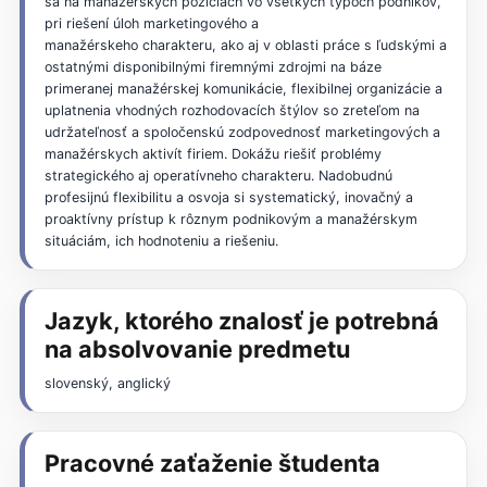
sa na manažérskych pozíciách vo všetkých typoch podnikov,
pri riešení úloh marketingového a
manažérskeho charakteru, ako aj v oblasti práce s ľudskými a
ostatnými disponibilnými firemnými zdrojmi na báze
primeranej manažérskej komunikácie, flexibilnej organizácie a
uplatnenia vhodných rozhodovacích štýlov so zreteľom na
udržateľnosť a spoločenskú zodpovednosť marketingových a
manažérskych aktivít firiem. Dokážu riešiť problémy
strategického aj operatívneho charakteru. Nadobudnú
profesijnú flexibilitu a osvoja si systematický, inovačný a
proaktívny prístup k rôznym podnikovým a manažérskym
situáciám, ich hodnoteniu a riešeniu.
Jazyk, ktorého znalosť je potrebná
na absolvovanie predmetu
slovenský, anglický
Pracovné zaťaženie študenta