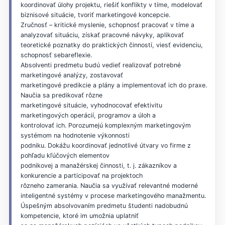
koordinovať úlohy projektu, riešiť konflikty v tíme, modelovať
biznisové situácie, tvoriť marketingové koncepcie.
Zručnosť – kritické myslenie, schopnosť pracovať v tíme a
analyzovať situáciu, získať pracovné návyky, aplikovať
teoretické poznatky do praktických činností, viesť evidenciu,
schopnosť sebareflexie.
Absolventi predmetu budú vedieť realizovať potrebné
marketingové analýzy, zostavovať
marketingové predikcie a plány a implementovať ich do praxe.
Naučia sa predikovať rôzne
marketingové situácie, vyhodnocovať efektivitu
marketingových operácií, programov a úloh a
kontrolovať ich. Porozumejú komplexným marketingovým
systémom na hodnotenie výkonnosti
podniku. Dokážu koordinovať jednotlivé útvary vo firme z
pohľadu kľúčových elementov
podnikovej a manažérskej činnosti, t. j. zákazníkov a
konkurencie a participovať na projektoch
rôzneho zamerania. Naučia sa využívať relevantné moderné
inteligentné systémy v procese marketingového manažmentu.
Úspešným absolvovaním predmetu študenti nadobudnú
kompetencie, ktoré im umožnia uplatniť