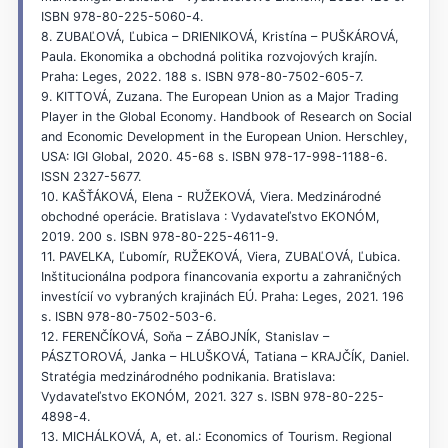
ISBN 978-80-225-5060-4.
8. ZUBAĽOVÁ, Ľubica – DRIENIKOVÁ, Kristína – PUŠKÁROVÁ,
Paula. Ekonomika a obchodná politika rozvojových krajín.
Praha: Leges, 2022. 188 s. ISBN 978-80-7502-605-7.
9. KITTOVÁ, Zuzana. The European Union as a Major Trading
Player in the Global Economy. Handbook of Research on Social
and Economic Development in the European Union. Herschley,
USA: IGI Global, 2020. 45-68 s. ISBN 978-17-998-1188-6.
ISSN 2327-5677.
10. KAŠŤÁKOVÁ, Elena - RUŽEKOVÁ, Viera. Medzinárodné
obchodné operácie. Bratislava : Vydavateľstvo EKONÓM,
2019. 200 s. ISBN 978-80-225-4611-9.
11. PAVELKA, Ľubomír, RUŽEKOVÁ, Viera, ZUBAĽOVÁ, Ľubica.
Inštitucionálna podpora financovania exportu a zahraničných
investícií vo vybraných krajinách EÚ. Praha: Leges, 2021. 196
s. ISBN 978-80-7502-503-6.
12. FERENČÍKOVÁ, Soňa – ZÁBOJNÍK, Stanislav –
PÁSZTOROVÁ, Janka – HLUŠKOVÁ, Tatiana – KRAJČÍK, Daniel.
Stratégia medzinárodného podnikania. Bratislava:
Vydavateľstvo EKONÓM, 2021. 327 s. ISBN 978-80-225-
4898-4.
13. MICHÁLKOVÁ, A, et. al.: Economics of Tourism. Regional