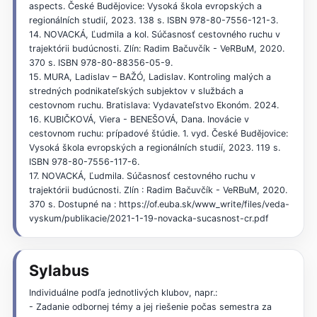
aspects. České Budějovice: Vysoká škola evropských a
regionálních studií, 2023. 138 s. ISBN 978-80-7556-121-3.
14. NOVACKÁ, Ľudmila a kol. Súčasnosť cestovného ruchu v
trajektórii budúcnosti. Zlín: Radim Bačuvčík - VeRBuM, 2020.
370 s. ISBN 978-80-88356-05-9.
15. MURA, Ladislav – BAŽÓ, Ladislav. Kontroling malých a
stredných podnikateľských subjektov v službách a
cestovnom ruchu. Bratislava: Vydavateľstvo Ekonóm. 2024.
16. KUBIČKOVÁ, Viera - BENEŠOVÁ, Dana. Inovácie v
cestovnom ruchu: prípadové štúdie. 1. vyd. České Budějovice:
Vysoká škola evropských a regionálních studií, 2023. 119 s.
ISBN 978-80-7556-117-6.
17. NOVACKÁ, Ľudmila. Súčasnosť cestovného ruchu v
trajektórii budúcnosti. Zlín : Radim Bačuvčík - VeRBuM, 2020.
370 s. Dostupné na : https://of.euba.sk/www_write/files/veda-
vyskum/publikacie/2021-1-19-novacka-sucasnost-cr.pdf
Sylabus
Individuálne podľa jednotlivých klubov, napr.:
- Zadanie odbornej témy a jej riešenie počas semestra za