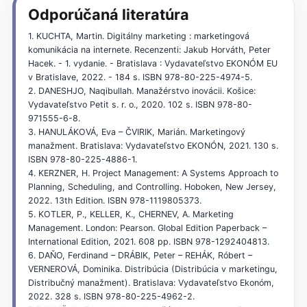
Odporúčaná literatúra
1. KUCHTA, Martin. Digitálny marketing : marketingová
komunikácia na internete. Recenzenti: Jakub Horváth, Peter
Hacek. - 1. vydanie. - Bratislava : Vydavateľstvo EKONÓM EU
v Bratislave, 2022. - 184 s. ISBN 978-80-225-4974-5.
2. DANESHJO, Naqibullah. Manažérstvo inovácii. Košice:
Vydavateľstvo Petit s. r. o., 2020. 102 s. ISBN 978-80-
971555-6-8.
3. HANULÁKOVÁ, Eva – ČVIRIK, Marián. Marketingový
manažment. Bratislava: Vydavateľstvo EKONÓN, 2021. 130 s.
ISBN 978-80-225-4886-1.
4. KERZNER, H. Project Management: A Systems Approach to
Planning, Scheduling, and Controlling. Hoboken, New Jersey,
2022. 13th Edition. ISBN 978-1119805373.
5. KOTLER, P., KELLER, K., CHERNEV, A. Marketing
Management. London: Pearson. Global Edition Paperback –
International Edition, 2021. 608 pp. ISBN ‏.978-1292404813
6. DAŇO, Ferdinand – DRÁBIK, Peter – REHÁK, Róbert –
VERNEROVÁ, Dominika. Distribúcia (Distribúcia v marketingu,
Distribučný manažment). Bratislava: Vydavateľstvo Ekonóm,
2022. 328 s. ISBN 978-80-225-4962-2.