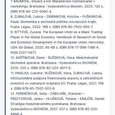
7. BAUMÖHL, Eduard a kol. Manažérske rozhodovanie v
marketingu. Bratislava : Vydavateľstvo Ekonóm, 2023. 126 s.
ISBN 978-80-225-5060-4.
8. ZUBAĽOVÁ, Ľubica – DRIENIKOVÁ, Kristína – PUŠKÁROVÁ,
Paula. Ekonomika a obchodná politika rozvojových krajín.
Praha: Leges, 2022. 188 s. ISBN 978-80-7502-605-7.
9. KITTOVÁ, Zuzana. The European Union as a Major Trading
Player in the Global Economy. Handbook of Research on Social
and Economic Development in the European Union. Herschley,
USA: IGI Global, 2020. 45-68 s. ISBN 978-17-998-1188-6.
ISSN 2327-5677.
10. KAŠŤÁKOVÁ, Elena - RUŽEKOVÁ, Viera. Medzinárodné
obchodné operácie. Bratislava : Vydavateľstvo EKONÓM,
2019. 200 s. ISBN 978-80-225-4611-9.
11. PAVELKA, Ľubomír, RUŽEKOVÁ, Viera, ZUBAĽOVÁ, Ľubica.
Inštitucionálna podpora financovania exportu a zahraničných
investícií vo vybraných krajinách EÚ. Praha: Leges, 2021. 196
s. ISBN 978-80-7502-503-6.
12. FERENČÍKOVÁ, Soňa – ZÁBOJNÍK, Stanislav –
PÁSZTOROVÁ, Janka – HLUŠKOVÁ, Tatiana – KRAJČÍK, Daniel.
Stratégia medzinárodného podnikania. Bratislava:
Vydavateľstvo EKONÓM, 2021. 327 s. ISBN 978-80-225-
4898-4.