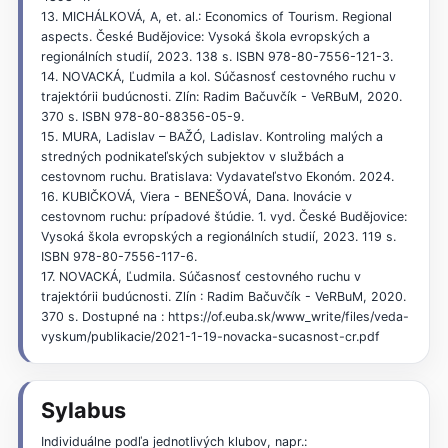
13. MICHÁLKOVÁ, A, et. al.: Economics of Tourism. Regional
aspects. České Budějovice: Vysoká škola evropských a
regionálních studií, 2023. 138 s. ISBN 978-80-7556-121-3.
14. NOVACKÁ, Ľudmila a kol. Súčasnosť cestovného ruchu v
trajektórii budúcnosti. Zlín: Radim Bačuvčík - VeRBuM, 2020.
370 s. ISBN 978-80-88356-05-9.
15. MURA, Ladislav – BAŽÓ, Ladislav. Kontroling malých a
stredných podnikateľských subjektov v službách a
cestovnom ruchu. Bratislava: Vydavateľstvo Ekonóm. 2024.
16. KUBIČKOVÁ, Viera - BENEŠOVÁ, Dana. Inovácie v
cestovnom ruchu: prípadové štúdie. 1. vyd. České Budějovice:
Vysoká škola evropských a regionálních studií, 2023. 119 s.
ISBN 978-80-7556-117-6.
17. NOVACKÁ, Ľudmila. Súčasnosť cestovného ruchu v
trajektórii budúcnosti. Zlín : Radim Bačuvčík - VeRBuM, 2020.
370 s. Dostupné na : https://of.euba.sk/www_write/files/veda-
vyskum/publikacie/2021-1-19-novacka-sucasnost-cr.pdf
Sylabus
Individuálne podľa jednotlivých klubov, napr.: