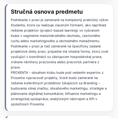
Stručná osnova predmetu
Podnikanie v praxi je zamerané na komplexný praktický výkon
študenta, ktorá sa realizuje viacerým formami, ako napríklad
riešenie projektov (project-based learning) vo vybranom
klube v segmente medzinárodného obchodu, cestovného
ruchu alebo marketingového a obchodného manažmentu.
Podnikanie v praxi je tiež zamerané na špecificky zadané
projektové úlohy praxi, prípadne iná vhodná forma, ktorú zvoli
vyučujúci v koordinácii so zástupcom hospodárskej praxe,
vrátane návštevy pracoviska alebo pracovísk partnera z
praxe.
PROXENTA - obsahom klubu bude pod vedením expertov z
Proxenta vypracovať projekty, ktoré budú zamerané na
riešenie konkrétnych problémov týkajúcich sa Branding –
budovania silnej značky; obsahového marketingu; stratégie a
plánovania digitálnej komunikácie; Influence marketingu a
strategickej spolupráce; analytickým nástrojom a KPI v
spoločnosti Proxenta.