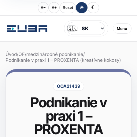
☀
☾
A−
A+
Reset
Jazyk
🇸🇰
Menu
Úvod
/
OF
/
medzinárodné podnikanie
/
Podnikanie v praxi 1 – PROXENTA (kreatívne kokosy)
OOA21439
Podnikanie v
praxi 1 –
PROXENTA