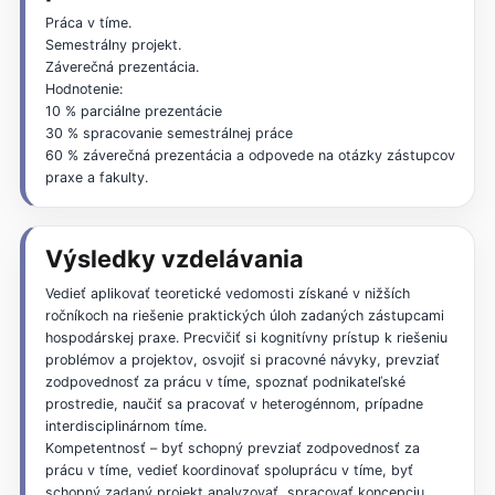
Práca v tíme.
Semestrálny projekt.
Záverečná prezentácia.
Hodnotenie:
10 % parciálne prezentácie
30 % spracovanie semestrálnej práce
60 % záverečná prezentácia a odpovede na otázky zástupcov
praxe a fakulty.
Výsledky vzdelávania
Vedieť aplikovať teoretické vedomosti získané v nižších
ročníkoch na riešenie praktických úloh zadaných zástupcami
hospodárskej praxe. Precvičiť si kognitívny prístup k riešeniu
problémov a projektov, osvojiť si pracovné návyky, prevziať
zodpovednosť za prácu v tíme, spoznať podnikateľské
prostredie, naučiť sa pracovať v heterogénnom, prípadne
interdisciplinárnom tíme.
Kompetentnosť – byť schopný prevziať zodpovednosť za
prácu v tíme, vedieť koordinovať spoluprácu v tíme, byť
schopný zadaný projekt analyzovať, spracovať koncepciu,