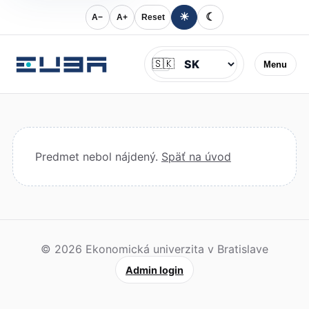
☀
☾
A−
A+
Reset
Jazyk
🇸🇰
Menu
Predmet nebol nájdený.
Späť na úvod
© 2026 Ekonomická univerzita v Bratislave
Admin login