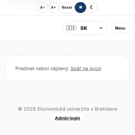
☀
☾
A−
A+
Reset
Jazyk
🇸🇰
Menu
Predmet nebol nájdený.
Späť na úvod
© 2026 Ekonomická univerzita v Bratislave
Admin login