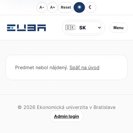
☀
☾
A−
A+
Reset
Jazyk
🇸🇰
Menu
Predmet nebol nájdený.
Späť na úvod
© 2026 Ekonomická univerzita v Bratislave
Admin login