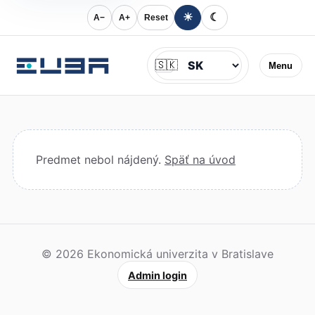
☀
☾
A−
A+
Reset
Jazyk
🇸🇰
Menu
Predmet nebol nájdený.
Späť na úvod
© 2026 Ekonomická univerzita v Bratislave
Admin login