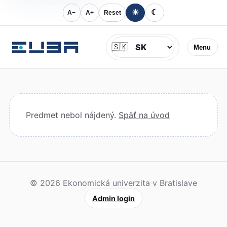
☀
☾
A−
A+
Reset
Jazyk
🇸🇰
Menu
Predmet nebol nájdený.
Späť na úvod
© 2026 Ekonomická univerzita v Bratislave
Admin login