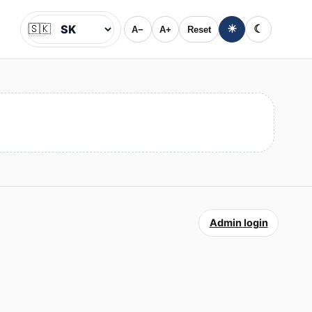
🇸🇰
☀
☾
A−
A+
Reset
Jazyk
Admin login