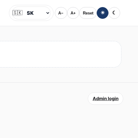
🇸🇰
☀
☾
A−
A+
Reset
Jazyk
Admin login