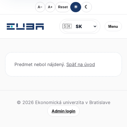
☀
☾
A−
A+
Reset
Jazyk
🇸🇰
Menu
Predmet nebol nájdený.
Späť na úvod
© 2026 Ekonomická univerzita v Bratislave
Admin login