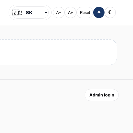
🇸🇰
☀
☾
A−
A+
Reset
Jazyk
Admin login