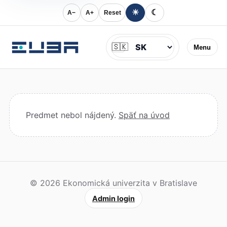
☀
☾
A−
A+
Reset
Jazyk
🇸🇰
Menu
Predmet nebol nájdený.
Späť na úvod
© 2026 Ekonomická univerzita v Bratislave
Admin login