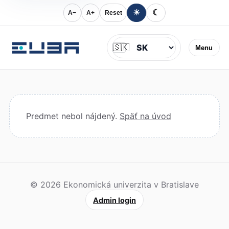
☀
☾
A−
A+
Reset
Jazyk
🇸🇰
Menu
Predmet nebol nájdený.
Späť na úvod
© 2026 Ekonomická univerzita v Bratislave
Admin login