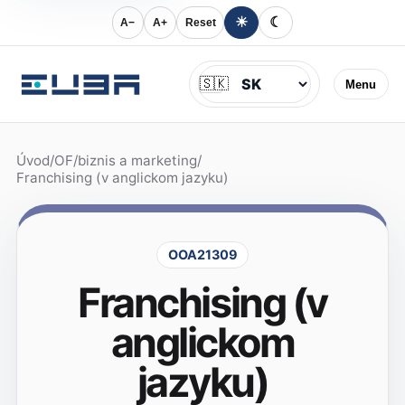
☀
☾
A−
A+
Reset
Jazyk
🇸🇰
Menu
Úvod
/
OF
/
biznis a marketing
/
Franchising (v anglickom jazyku)
OOA21309
Franchising (v
anglickom
jazyku)