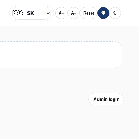
🇸🇰
☀
☾
A−
A+
Reset
Jazyk
Admin login