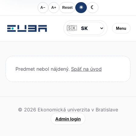
☀
☾
A−
A+
Reset
Jazyk
🇸🇰
Menu
Predmet nebol nájdený.
Späť na úvod
© 2026 Ekonomická univerzita v Bratislave
Admin login