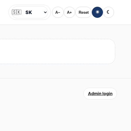
🇸🇰
☀
☾
A−
A+
Reset
Jazyk
Admin login