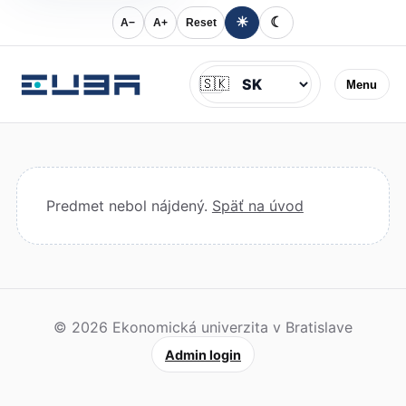
☀
☾
A−
A+
Reset
Jazyk
🇸🇰
Menu
Predmet nebol nájdený.
Späť na úvod
© 2026 Ekonomická univerzita v Bratislave
Admin login