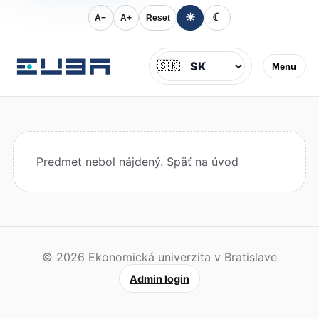
☀
☾
A−
A+
Reset
Jazyk
🇸🇰
Menu
Predmet nebol nájdený.
Späť na úvod
© 2026 Ekonomická univerzita v Bratislave
Admin login