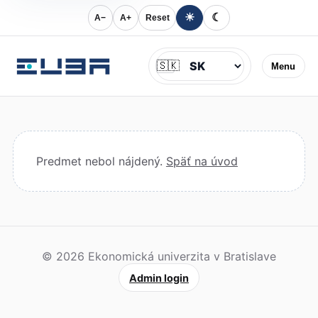
☀
☾
A−
A+
Reset
Jazyk
🇸🇰
Menu
Predmet nebol nájdený.
Späť na úvod
© 2026 Ekonomická univerzita v Bratislave
Admin login