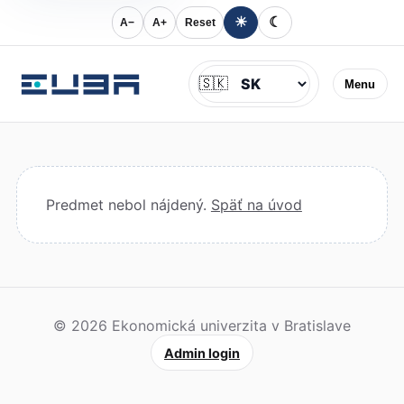
☀
☾
A−
A+
Reset
Jazyk
🇸🇰
Menu
Predmet nebol nájdený.
Späť na úvod
© 2026 Ekonomická univerzita v Bratislave
Admin login