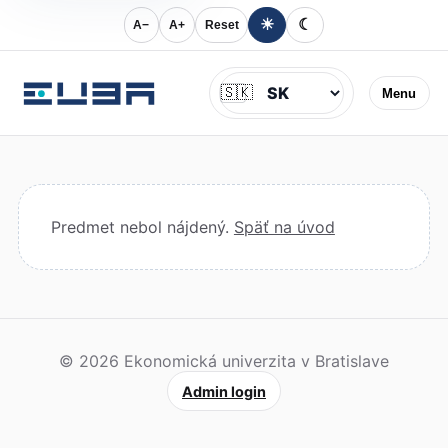
☀
☾
A−
A+
Reset
Jazyk
🇸🇰
Menu
Predmet nebol nájdený.
Späť na úvod
© 2026 Ekonomická univerzita v Bratislave
Admin login