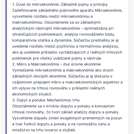
1. Úvod do mikroekonómie: Základné pojmy a princípy
Zadefinovanie základného pojmového aparátu Mikroekonómie,
vysvetlenie rozdielu medzi mikroekonómiou a
makroekonómiou. Oboznámenie sa so základnými
analytickými nástrojmi mikroekonómie – optimalizácia pri
ohraničujúcich podmienkach, analýza rovnovážneho bodu,
komparatívna statika a dynamika. Súčasťou prednášky je aj
uvedenie rozdielu medzi pozitívnou a normatívnou analýzou,
ako aj uvedenie príkladov vychádzajúcich z reálnych trhových
podmienok pre všetky uvádzané pojmy a nástroje.
2. Mikro a Makroekonómia – dve úrovne ekonómie
Vymedzenie mikroekonómie a makroekonómie ako dvoch
základných disciplín ekonómie. Súčasťou je aj diskusia o
vzájomnom prepojení mikro a makroekonomických aspektov a
ich vplyve na trhovú rovnováhu s príkladmi reálnych
ekonomických situácií.
3. Dopyt a ponuka: Mechanizmus trhu
Oboznámenie sa s krivkou dopytu a ponuky a konceptom
trhovej rovnováhy, čo tvorí základ analýzy dopytu a ponuky.
Vysvetlenie dopadu zmien exogénnych premenných na posun
a tvar funkcií dopytu a ponuky a na rovnovážnu cenu a
množstvo na trhu tovarov a služieb.