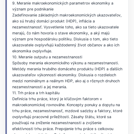
9. Meranie makroekonomických parametrov ekonomiky a
význam pre podnikanie
Zadefinovanie základných makroekonomických ukazovateľov,
ako sú hrubý domáci produkt (HDP), inflácia a
nezamestnanosť. Vysvetlenie toho, ako sa tieto ukazovatele
merajú, čo nám hovoria o stave ekonomiky, a aký majú
význam pre hospodársku politiku. Diskusia o tom, ako tieto
ukazovatele ovplyvňujú každodenný život občanov a ako ich
ekonomika ovplyvňuje.
10. Meranie outputu a nezamestnanosti
Spôsoby merania ekonomického výkonu a nezamestnanosti.
Metódy merania hrubého domáceho produktu (HDP) a ďalších
ukazovateľov výkonnosti ekonomiky. Diskusia o rozdieloch
medzi nominálnym a reálnym HDP, ako aj o rôznych druhoch
nezamestnanosti a jej merania.
11. Trh práce a trh kapitálu
Definícia trhu práce, ktorý je kľúčovým faktorom v
makroekonomickej rovnováhe. Koncepty ponuky a dopytu na
trhu práce, nezamestnanosť, mzdové sadzby a faktory, ktoré
ovplyvňujú pracovné príležitosti. Zásahy štátu, ktoré sa
používajú na zníženie nezamestnanosti a zvýšenie
efektívnosti trhu práce. Prepojenie trhu práce s celkovou