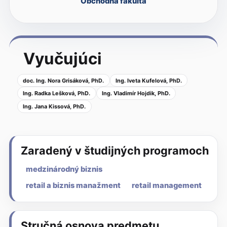
Obchodná fakulta
Vyučujúci
doc. Ing. Nora Grisáková, PhD.
Ing. Iveta Kufelová, PhD.
Ing. Radka Lešková, PhD.
Ing. Vladimír Hojdik, PhD.
Ing. Jana Kissová, PhD.
Zaradený v študijných programoch
medzinárodný biznis
retail a biznis manažment
retail management
Stručná osnova predmetu