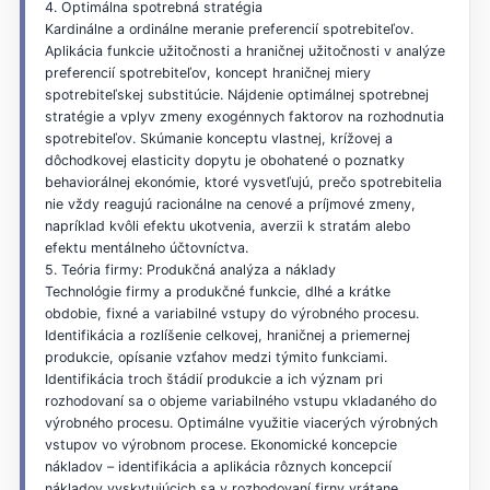
4. Optimálna spotrebná stratégia
Kardinálne a ordinálne meranie preferencií spotrebiteľov.
Aplikácia funkcie užitočnosti a hraničnej užitočnosti v analýze
preferencií spotrebiteľov, koncept hraničnej miery
spotrebiteľskej substitúcie. Nájdenie optimálnej spotrebnej
stratégie a vplyv zmeny exogénnych faktorov na rozhodnutia
spotrebiteľov. Skúmanie konceptu vlastnej, krížovej a
dôchodkovej elasticity dopytu je obohatené o poznatky
behaviorálnej ekonómie, ktoré vysvetľujú, prečo spotrebitelia
nie vždy reagujú racionálne na cenové a príjmové zmeny,
napríklad kvôli efektu ukotvenia, averzii k stratám alebo
efektu mentálneho účtovníctva.
5. Teória firmy: Produkčná analýza a náklady
Technológie firmy a produkčné funkcie, dlhé a krátke
obdobie, fixné a variabilné vstupy do výrobného procesu.
Identifikácia a rozlíšenie celkovej, hraničnej a priemernej
produkcie, opísanie vzťahov medzi týmito funkciami.
Identifikácia troch štádií produkcie a ich význam pri
rozhodovaní sa o objeme variabilného vstupu vkladaného do
výrobného procesu. Optimálne využitie viacerých výrobných
vstupov vo výrobnom procese. Ekonomické koncepcie
nákladov – identifikácia a aplikácia rôznych koncepcií
nákladov vyskytujúcich sa v rozhodovaní firny vrátane