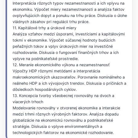
Interpretácia rôznych typov nezamestnanosti a ich vplyvu na
ekonomiku. Výpočet miery nezamestnanosti a analýza faktov
ovplyvňujúcich dopyt a ponuku na trhu práce. Diskusia o úlohe
vládnych zásahov pri regulácii trhu práce.
11. Kapitálové trhy a úrokové miery
Analýza vzťahov medzi úsporami, investíciami a kapitálovými
tokmi v ekonomike. Výpočet súčasnej hodnoty budúcich
peňažných tokov a vplyv úrokových mier na investičné
rozhodovanie. Diskusia o fungovaní finančných trhov a ich
vplyve na podnikateľské prostredie.
12. Meranie ekonomického výkonu a nezamestnanosť
Výpočty HDP rôznymi metódami a interpretácia
makroekonomických ukazovateľov. Porovnanie nominálneho a
reálneho HDP a ich vývojových trendov. Diskusia o príčinách a
dôsledkoch hospodárskych cyklov.
13. Koncepcia tvorby všeobecnej rovnováhy na dvoch a
viacerých trhoch
Modelovanie rovnováhy v otvorenej ekonomike a interakcie
medzi trhmi rôznych výrobných faktorov. Analýza dopadu
globalizácie na ekonomickú rovnováhu a podnikateľské
stratégie. Diskusia o vplyve environmentálnych a
technologických faktorov na ekonomické rozhodovanie.