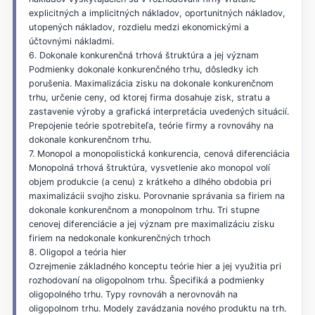
explicitných a implicitných nákladov, oportunitných nákladov,
utopených nákladov, rozdielu medzi ekonomickými a
účtovnými nákladmi.
6. Dokonale konkurenčná trhová štruktúra a jej význam
Podmienky dokonale konkurenčného trhu, dôsledky ich
porušenia. Maximalizácia zisku na dokonale konkurenčnom
trhu, určenie ceny, od ktorej firma dosahuje zisk, stratu a
zastavenie výroby a grafická interpretácia uvedených situácií.
Prepojenie teórie spotrebiteľa, teórie firmy a rovnováhy na
dokonale konkurenčnom trhu.
7. Monopol a monopolistická konkurencia, cenová diferenciácia
Monopolná trhová štruktúra, vysvetlenie ako monopol volí
objem produkcie (a cenu) z krátkeho a dlhého obdobia pri
maximalizácii svojho zisku. Porovnanie správania sa firiem na
dokonale konkurenčnom a monopolnom trhu. Tri stupne
cenovej diferenciácie a jej význam pre maximalizáciu zisku
firiem na nedokonale konkurenčných trhoch
8. Oligopol a teória hier
Ozrejmenie základného konceptu teórie hier a jej využitia pri
rozhodovaní na oligopolnom trhu. Špecifiká a podmienky
oligopolného trhu. Typy rovnováh a nerovnováh na
oligopolnom trhu. Modely zavádzania nového produktu na trh.