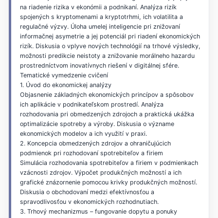
na riadenie rizika v ekonómii a podnikaní. Analýza rizík
spojených s kryptomenami a kryptotrhmi, ich volatilita a
regulačné výzvy. Úloha umelej inteligencie pri znižovaní
informačnej asymetrie a jej potenciál pri riadení ekonomických
rizík. Diskusia o vplyve nových technológií na trhové výsledky,
možnosti predikcie neistoty a znižovanie morálneho hazardu
prostredníctvom inovatívnych riešení v digitálnej sfére.
Tematické vymedzenie cvičení
1. Úvod do ekonomickej analýzy
Objasnenie základných ekonomických princípov a spôsobov
ich aplikácie v podnikateľskom prostredí. Analýza
rozhodovania pri obmedzených zdrojoch a praktická ukážka
optimalizácie spotreby a výroby. Diskusia o význame
ekonomických modelov a ich využití v praxi.
2. Koncepcia obmedzených zdrojov a ohraničujúcich
podmienok pri rozhodovaní spotrebiteľov a firiem
Simulácia rozhodovania spotrebiteľov a firiem v podmienkach
vzácnosti zdrojov. Výpočet produkčných možností a ich
grafické znázornenie pomocou krivky produkčných možností.
Diskusia o obchodovaní medzi efektívnosťou a
spravodlivosťou v ekonomických rozhodnutiach.
3. Trhový mechanizmus – fungovanie dopytu a ponuky