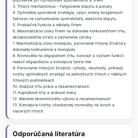
podmienok pri rozhodovaní spotrebiteľov a firiem
3. Trhový mechanizmus – fungovanie dopytu a ponuky
4. Optimálna spotrebná stratégia, vplyv zmeny exogénnych
faktorov na rozhodovanie spotrebiteľa, elasticita dopytu
5. Produkčná funkcia a náklady firiem
6. Maximalizácia zisku firiem na dokonale konkurenčnom trhu,
akceptovateľná strata a zastavenie výroby
7. Maximalizácia zisku monopolu, porovnanie trhovej štruktúry
dokonalej konkurencie a monopolu
8. Rovnováha na oligopolnom trhu, koncept a význam funkcií
reakcií oligopolistov a koncepcia teórie hier
9. Porovnanie trhových štruktúr, výhody, nevýhody, príklady
tvorby optimálnych stratégií na jednotlivých trhoch v reálnych
trhových podmienkach
10. Analýza trhu práce a nezamestnanosti
11. Kapitálové trhy a úrokové miery
12. Meranie ekonomického výkonu a nezamestnanosti
13. Koncepcia tvorby všeobecnej rovnováhy na dvoch a
viacerých trhoch
Odporúčaná literatúra