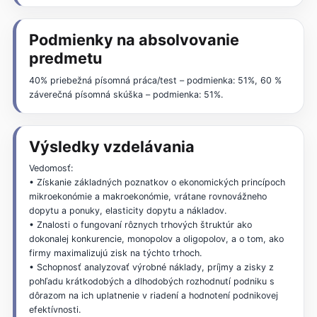
Podmienky na absolvovanie
predmetu
40% priebežná písomná práca/test – podmienka: 51%, 60 %
záverečná písomná skúška – podmienka: 51%.
Výsledky vzdelávania
Vedomosť:
• Získanie základných poznatkov o ekonomických princípoch
mikroekonómie a makroekonómie, vrátane rovnovážneho
dopytu a ponuky, elasticity dopytu a nákladov.
• Znalosti o fungovaní rôznych trhových štruktúr ako
dokonalej konkurencie, monopolov a oligopolov, a o tom, ako
firmy maximalizujú zisk na týchto trhoch.
• Schopnosť analyzovať výrobné náklady, príjmy a zisky z
pohľadu krátkodobých a dlhodobých rozhodnutí podniku s
dôrazom na ich uplatnenie v riadení a hodnotení podnikovej
efektívnosti.