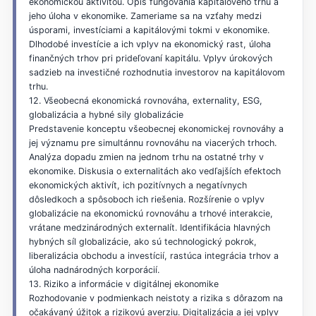
ekonomickou aktivitou. Opis fungovania kapitálového trhu a
jeho úloha v ekonomike. Zameriame sa na vzťahy medzi
úsporami, investíciami a kapitálovými tokmi v ekonomike.
Dlhodobé investície a ich vplyv na ekonomický rast, úloha
finančných trhov pri prideľovaní kapitálu. Vplyv úrokových
sadzieb na investičné rozhodnutia investorov na kapitálovom
trhu.
12. Všeobecná ekonomická rovnováha, externality, ESG,
globalizácia a hybné sily globalizácie
Predstavenie konceptu všeobecnej ekonomickej rovnováhy a
jej významu pre simultánnu rovnováhu na viacerých trhoch.
Analýza dopadu zmien na jednom trhu na ostatné trhy v
ekonomike. Diskusia o externalitách ako vedľajších efektoch
ekonomických aktivít, ich pozitívnych a negatívnych
dôsledkoch a spôsoboch ich riešenia. Rozšírenie o vplyv
globalizácie na ekonomickú rovnováhu a trhové interakcie,
vrátane medzinárodných externalít. Identifikácia hlavných
hybných síl globalizácie, ako sú technologický pokrok,
liberalizácia obchodu a investícií, rastúca integrácia trhov a
úloha nadnárodných korporácií.
13. Riziko a informácie v digitálnej ekonomike
Rozhodovanie v podmienkach neistoty a rizika s dôrazom na
očakávaný úžitok a rizikovú averziu. Digitalizácia a jej vplyv