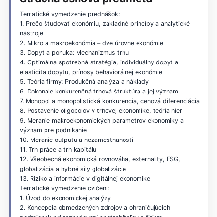
Tematické vymedzenie prednášok:
1. Prečo študovať ekonómiu, základné princípy a analytické
nástroje
2. Mikro a makroekonómia – dve úrovne ekonómie
3. Dopyt a ponuka: Mechanizmus trhu
4. Optimálna spotrebná stratégia, individuálny dopyt a
elasticita dopytu, prínosy behaviorálnej ekonómie
5. Teória firmy: Produkčná analýza a náklady
6. Dokonale konkurenčná trhová štruktúra a jej význam
7. Monopol a monopolistická konkurencia, cenová diferenciácia
8. Postavenie oligopolov v trhovej ekonomike, teória hier
9. Meranie makroekonomických parametrov ekonomiky a
význam pre podnikanie
10. Meranie outputu a nezamestnanosti
11. Trh práce a trh kapitálu
12. Všeobecná ekonomická rovnováha, externality, ESG,
globalizácia a hybné sily globalizácie
13. Riziko a informácie v digitálnej ekonomike
Tematické vymedzenie cvičení:
1. Úvod do ekonomickej analýzy
2. Koncepcia obmedzených zdrojov a ohraničujúcich