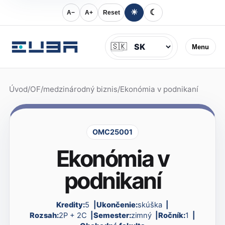
☀
☾
A−
A+
Reset
Jazyk
🇸🇰
Menu
Úvod
/
OF
/
medzinárodný biznis
/
Ekonómia v podnikaní
OMC25001
Ekonómia v
podnikaní
Kredity:
5
Ukončenie:
skúška
Rozsah:
2P + 2C
Semester:
zimný
Ročník:
1