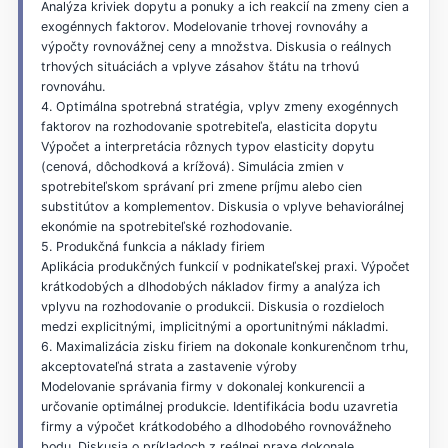
Analýza kriviek dopytu a ponuky a ich reakcií na zmeny cien a
exogénnych faktorov. Modelovanie trhovej rovnováhy a
výpočty rovnovážnej ceny a množstva. Diskusia o reálnych
trhových situáciách a vplyve zásahov štátu na trhovú
rovnováhu.
4. Optimálna spotrebná stratégia, vplyv zmeny exogénnych
faktorov na rozhodovanie spotrebiteľa, elasticita dopytu
Výpočet a interpretácia rôznych typov elasticity dopytu
(cenová, dôchodková a krížová). Simulácia zmien v
spotrebiteľskom správaní pri zmene príjmu alebo cien
substitútov a komplementov. Diskusia o vplyve behaviorálnej
ekonómie na spotrebiteľské rozhodovanie.
5. Produkčná funkcia a náklady firiem
Aplikácia produkčných funkcií v podnikateľskej praxi. Výpočet
krátkodobých a dlhodobých nákladov firmy a analýza ich
vplyvu na rozhodovanie o produkcii. Diskusia o rozdieloch
medzi explicitnými, implicitnými a oportunitnými nákladmi.
6. Maximalizácia zisku firiem na dokonale konkurenčnom trhu,
akceptovateľná strata a zastavenie výroby
Modelovanie správania firmy v dokonalej konkurencii a
určovanie optimálnej produkcie. Identifikácia bodu uzavretia
firmy a výpočet krátkodobého a dlhodobého rovnovážneho
bodu. Diskusia o príkladoch z reálnej praxe dokonale