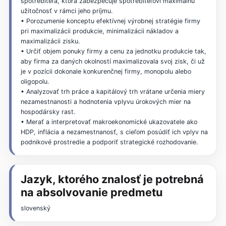
spotrebiteľa, ktorá zabezpečuje spotrebiteľovi maximálnu
užitočnosť v rámci jeho príjmu.
• Porozumenie konceptu efektívnej výrobnej stratégie firmy
pri maximalizácii produkcie, minimalizácii nákladov a
maximalizácii zisku.
• Určiť objem ponuky firmy a cenu za jednotku produkcie tak,
aby firma za daných okolností maximalizovala svoj zisk, či už
je v pozícii dokonale konkurenčnej firmy, monopolu alebo
oligopolu.
• Analyzovať trh práce a kapitálový trh vrátane určenia miery
nezamestnanosti a hodnotenia vplyvu úrokových mier na
hospodársky rast.
• Merať a interpretovať makroekonomické ukazovatele ako
HDP, inflácia a nezamestnanosť, s cieľom posúdiť ich vplyv na
podnikové prostredie a podporiť strategické rozhodovanie.
Jazyk, ktorého znalosť je potrebná
na absolvovanie predmetu
slovenský