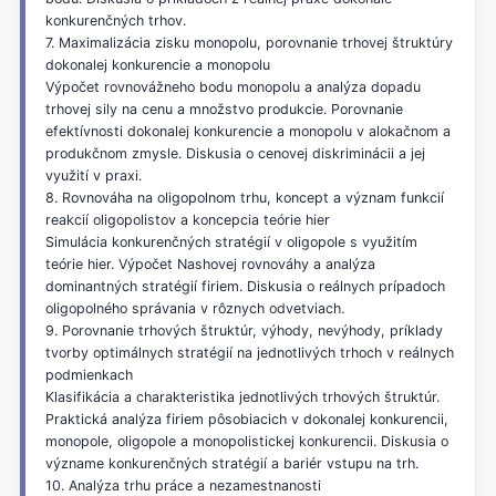
konkurenčných trhov.
7. Maximalizácia zisku monopolu, porovnanie trhovej štruktúry
dokonalej konkurencie a monopolu
Výpočet rovnovážneho bodu monopolu a analýza dopadu
trhovej sily na cenu a množstvo produkcie. Porovnanie
efektívnosti dokonalej konkurencie a monopolu v alokačnom a
produkčnom zmysle. Diskusia o cenovej diskriminácii a jej
využití v praxi.
8. Rovnováha na oligopolnom trhu, koncept a význam funkcií
reakcií oligopolistov a koncepcia teórie hier
Simulácia konkurenčných stratégií v oligopole s využitím
teórie hier. Výpočet Nashovej rovnováhy a analýza
dominantných stratégií firiem. Diskusia o reálnych prípadoch
oligopolného správania v rôznych odvetviach.
9. Porovnanie trhových štruktúr, výhody, nevýhody, príklady
tvorby optimálnych stratégií na jednotlivých trhoch v reálnych
podmienkach
Klasifikácia a charakteristika jednotlivých trhových štruktúr.
Praktická analýza firiem pôsobiacich v dokonalej konkurencii,
monopole, oligopole a monopolistickej konkurencii. Diskusia o
význame konkurenčných stratégií a bariér vstupu na trh.
10. Analýza trhu práce a nezamestnanosti