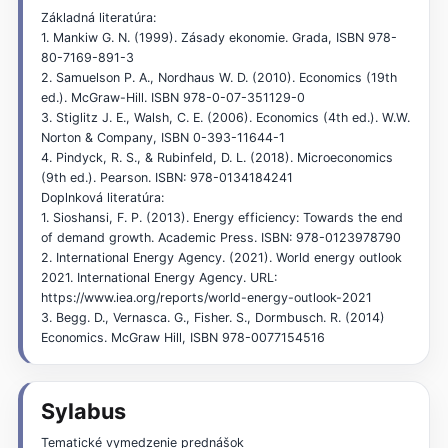
Základná literatúra:
1. Mankiw G. N. (1999). Zásady ekonomie. Grada, ISBN 978-
80-7169-891-3
2. Samuelson P. A., Nordhaus W. D. (2010). Economics (19th
ed.). McGraw-Hill. ISBN 978-0-07-351129-0
3. Stiglitz J. E., Walsh, C. E. (2006). Economics (4th ed.). W.W.
Norton & Company, ISBN 0-393-11644-1
4. Pindyck, R. S., & Rubinfeld, D. L. (2018). Microeconomics
(9th ed.). Pearson. ISBN: 978-0134184241
Doplnková literatúra:
1. Sioshansi, F. P. (2013). Energy efficiency: Towards the end
of demand growth. Academic Press. ISBN: 978-0123978790
2. International Energy Agency. (2021). World energy outlook
2021. International Energy Agency. URL:
https://www.iea.org/reports/world-energy-outlook-2021
3. Begg. D., Vernasca. G., Fisher. S., Dormbusch. R. (2014)
Economics. McGraw Hill, ISBN 978-0077154516
Sylabus
Tematické vymedzenie prednášok