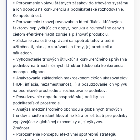
• Porozumenie vplyvu štátnych zásahov do trhového systému
a ich dopadu na konkurenciu a podnikateľské rozhodovanie.
Kompetentnosť:
• Porozumenie trhovej rovnováhe a identifikácia kľúčových
faktorov ovplyvňujúcich dopyt, ponuku a rovnovážne ceny s
cieľom efektívne riadiť zdroje a plánovať produkciu.
• Získanie znalostí o správaní sa spotrebiteľov a teórii
užitočnosti, ako aj o správaní sa firmy, jej produkcii a
nákladoch.
• Vyhodnotenie trhových štruktúr a konkurenčného správania
podnikov na trhoch rôznych štruktúr (dokonalá konkurencia,
monopol, oligopol
• Analyzovanie základných makroekonomických ukazovateľov
(HDP, inflácia, nezamestnanosť,...) a posudzovanie ich vplyvu
na podnikové prostredie a rozhodovanie podnikov.
• Posudzovanie dopadu hospodárskej politiky na
podnikateľské prostredie.
• Analýza medzinárodného obchodu a globálnych trhových
trendov s cieľom identifikovať riziká a príležitosti pre podniky
vyplývajúce z globálnej ekonomiky a jej výkyvov.
Zručnosť:
• Porozumenie konceptu efektívnej spotrebnú stratégiu