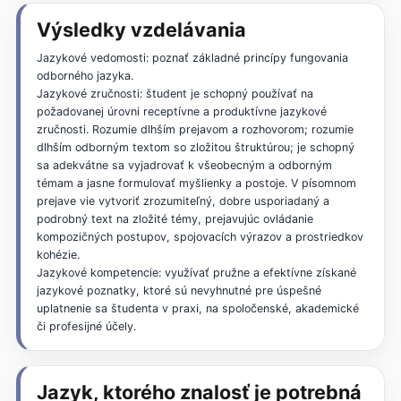
Výsledky vzdelávania
Jazykové vedomosti: poznať základné princípy fungovania
odborného jazyka.
Jazykové zručnosti: študent je schopný používať na
požadovanej úrovni receptívne a produktívne jazykové
zručnosti. Rozumie dlhším prejavom a rozhovorom; rozumie
dlhším odborným textom so zložitou štruktúrou; je schopný
sa adekvátne sa vyjadrovať k všeobecným a odborným
témam a jasne formulovať myšlienky a postoje. V písomnom
prejave vie vytvoriť zrozumiteľný, dobre usporiadaný a
podrobný text na zložité témy, prejavujúc ovládanie
kompozičných postupov, spojovacích výrazov a prostriedkov
kohézie.
Jazykové kompetencie: využívať pružne a efektívne získané
jazykové poznatky, ktoré sú nevyhnutné pre úspešné
uplatnenie sa študenta v praxi, na spoločenské, akademické
či profesijné účely.
Jazyk, ktorého znalosť je potrebná