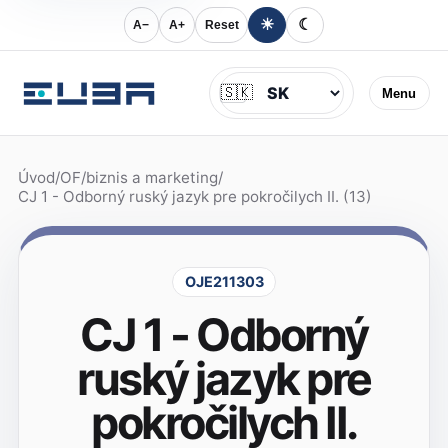
☀
☾
A−
A+
Reset
Jazyk
🇸🇰
Menu
Úvod
/
OF
/
biznis a marketing
/
CJ 1 - Odborný ruský jazyk pre pokročilych II. (13)
OJE211303
CJ 1 - Odborný
ruský jazyk pre
pokročilych II.