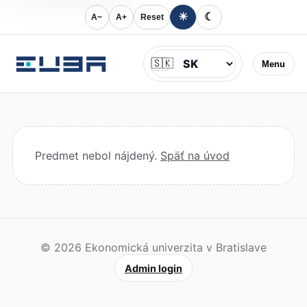
☀
☾
A−
A+
Reset
Jazyk
🇸🇰
Menu
Predmet nebol nájdený.
Späť na úvod
© 2026 Ekonomická univerzita v Bratislave
Admin login