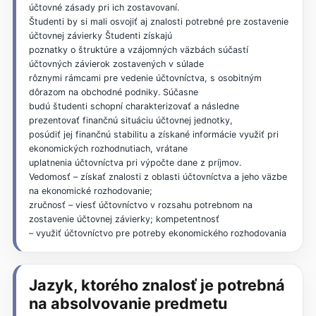
účtovné zásady pri ich zostavovaní.
Študenti by si mali osvojiť aj znalosti potrebné pre zostavenie
účtovnej závierky Študenti získajú
poznatky o štruktúre a vzájomných väzbách súčastí
účtovných závierok zostavených v súlade
rôznymi rámcami pre vedenie účtovníctva, s osobitným
dôrazom na obchodné podniky. Súčasne
budú študenti schopní charakterizovať a následne
prezentovať finančnú situáciu účtovnej jednotky,
posúdiť jej finančnú stabilitu a získané informácie využiť pri
ekonomických rozhodnutiach, vrátane
uplatnenia účtovníctva pri výpočte dane z príjmov.
Vedomosť – získať znalosti z oblasti účtovníctva a jeho väzbe
na ekonomické rozhodovanie;
zručnosť – viesť účtovníctvo v rozsahu potrebnom na
zostavenie účtovnej závierky; kompetentnosť
– využiť účtovníctvo pre potreby ekonomického rozhodovania
Jazyk, ktorého znalosť je potrebná
na absolvovanie predmetu