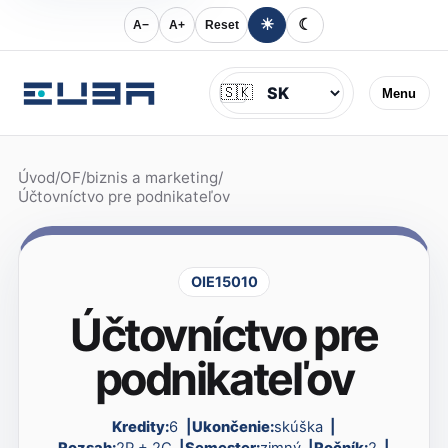
☀
☾
A−
A+
Reset
Jazyk
🇸🇰
Menu
Úvod
/
OF
/
biznis a marketing
/
Účtovníctvo pre podnikateľov
OIE15010
Účtovníctvo pre
podnikateľov
Kredity:
6
Ukončenie:
skúška
Rozsah:
2P + 2C
Semester:
zimný
Ročník:
2