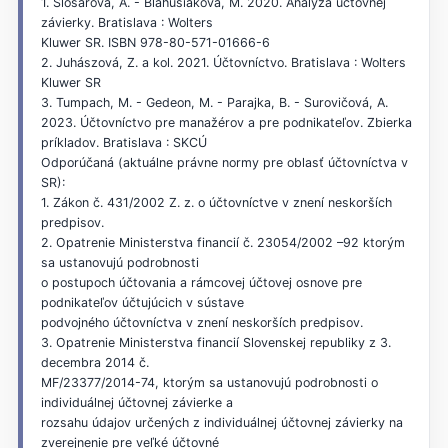
1. Šlosárová, A. - Blahušiaková, M. 2020. Analýza účtovnej
závierky. Bratislava : Wolters
Kluwer SR. ISBN 978-80-571-01666-6
2. Juhászová, Z. a kol. 2021. Účtovníctvo. Bratislava : Wolters
Kluwer SR
3. Tumpach, M. - Gedeon, M. - Parajka, B. - Surovičová, A.
2023. Účtovníctvo pre manažérov a pre podnikateľov. Zbierka
príkladov. Bratislava : SKCÚ
Odporúčaná (aktuálne právne normy pre oblasť účtovníctva v
SR):
1. Zákon č. 431/2002 Z. z. o účtovníctve v znení neskorších
predpisov.
2. Opatrenie Ministerstva financií č. 23054/2002 –92 ktorým
sa ustanovujú podrobnosti
o postupoch účtovania a rámcovej účtovej osnove pre
podnikateľov účtujúcich v sústave
podvojného účtovníctva v znení neskorších predpisov.
3. Opatrenie Ministerstva financií Slovenskej republiky z 3.
decembra 2014 č.
MF/23377/2014-74, ktorým sa ustanovujú podrobnosti o
individuálnej účtovnej závierke a
rozsahu údajov určených z individuálnej účtovnej závierky na
zverejnenie pre veľké účtovné