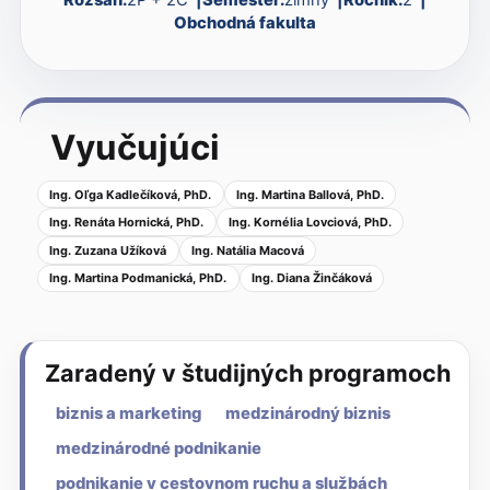
Obchodná fakulta
Vyučujúci
Ing. Oľga Kadlečíková, PhD.
Ing. Martina Ballová, PhD.
Ing. Renáta Hornická, PhD.
Ing. Kornélia Lovciová, PhD.
Ing. Zuzana Užíková
Ing. Natália Macová
Ing. Martina Podmanická, PhD.
Ing. Diana Žinčáková
Zaradený v študijných programoch
biznis a marketing
medzinárodný biznis
medzinárodné podnikanie
podnikanie v cestovnom ruchu a službách