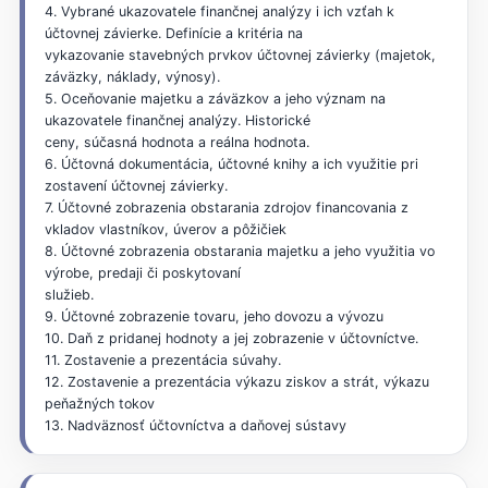
4. Vybrané ukazovatele finančnej analýzy i ich vzťah k
účtovnej závierke. Definície a kritéria na
vykazovanie stavebných prvkov účtovnej závierky (majetok,
záväzky, náklady, výnosy).
5. Oceňovanie majetku a záväzkov a jeho význam na
ukazovatele finančnej analýzy. Historické
ceny, súčasná hodnota a reálna hodnota.
6. Účtovná dokumentácia, účtovné knihy a ich využitie pri
zostavení účtovnej závierky.
7. Účtovné zobrazenia obstarania zdrojov financovania z
vkladov vlastníkov, úverov a pôžičiek
8. Účtovné zobrazenia obstarania majetku a jeho využitia vo
výrobe, predaji či poskytovaní
služieb.
9. Účtovné zobrazenie tovaru, jeho dovozu a vývozu
10. Daň z pridanej hodnoty a jej zobrazenie v účtovníctve.
11. Zostavenie a prezentácia súvahy.
12. Zostavenie a prezentácia výkazu ziskov a strát, výkazu
peňažných tokov
13. Nadväznosť účtovníctva a daňovej sústavy