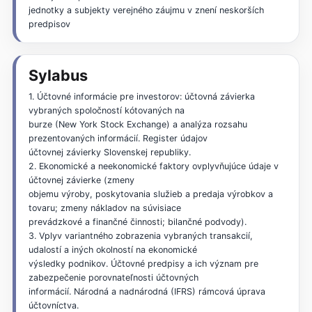
jednotky a subjekty verejného záujmu v znení neskorších
predpisov
Sylabus
1. Účtovné informácie pre investorov: účtovná závierka
vybraných spoločností kótovaných na
burze (New York Stock Exchange) a analýza rozsahu
prezentovaných informácií. Register údajov
účtovnej závierky Slovenskej republiky.
2. Ekonomické a neekonomické faktory ovplyvňujúce údaje v
účtovnej závierke (zmeny
objemu výroby, poskytovania služieb a predaja výrobkov a
tovaru; zmeny nákladov na súvisiace
prevádzkové a finančné činnosti; bilančné podvody).
3. Vplyv variantného zobrazenia vybraných transakcií,
udalostí a iných okolností na ekonomické
výsledky podnikov. Účtovné predpisy a ich význam pre
zabezpečenie porovnateľnosti účtovných
informácií. Národná a nadnárodná (IFRS) rámcová úprava
účtovníctva.