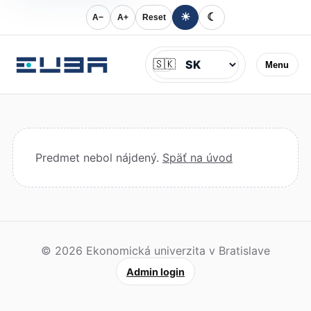
☀
☾
A−
A+
Reset
Jazyk
🇸🇰
Menu
Predmet nebol nájdený.
Späť na úvod
© 2026 Ekonomická univerzita v Bratislave
Admin login