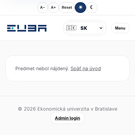
☀
☾
A−
A+
Reset
Jazyk
🇸🇰
Menu
Predmet nebol nájdený.
Späť na úvod
© 2026 Ekonomická univerzita v Bratislave
Admin login