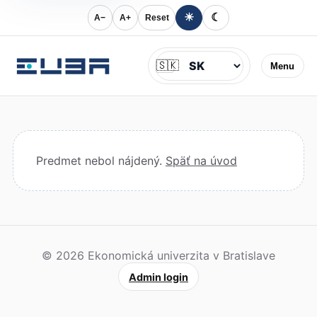
☀
☾
A−
A+
Reset
Jazyk
🇸🇰
Menu
Predmet nebol nájdený.
Späť na úvod
© 2026 Ekonomická univerzita v Bratislave
Admin login