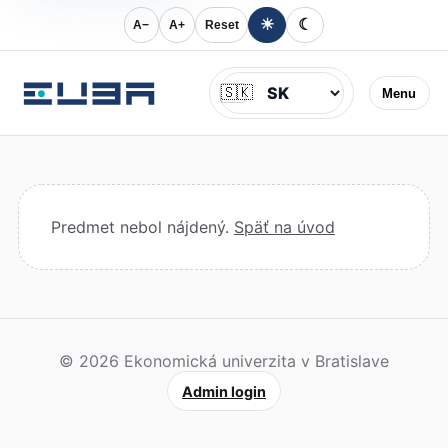
☀
☾
A−
A+
Reset
Jazyk
🇸🇰
Menu
Predmet nebol nájdený.
Späť na úvod
© 2026 Ekonomická univerzita v Bratislave
Admin login