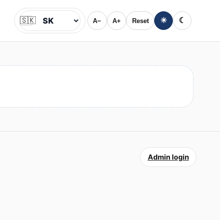
🇸🇰
☀
☾
A−
A+
Reset
Jazyk
Admin login