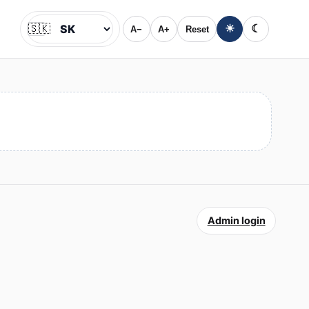
🇸🇰
☀
☾
A−
A+
Reset
Jazyk
Admin login