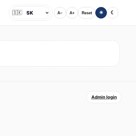
🇸🇰
☀
☾
A−
A+
Reset
Jazyk
Admin login