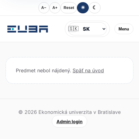
☀
☾
A−
A+
Reset
Jazyk
🇸🇰
Menu
Predmet nebol nájdený.
Späť na úvod
© 2026 Ekonomická univerzita v Bratislave
Admin login