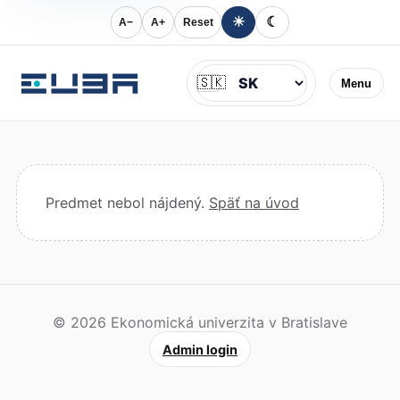
☀
☾
A−
A+
Reset
Jazyk
🇸🇰
Menu
Predmet nebol nájdený.
Späť na úvod
© 2026 Ekonomická univerzita v Bratislave
Admin login