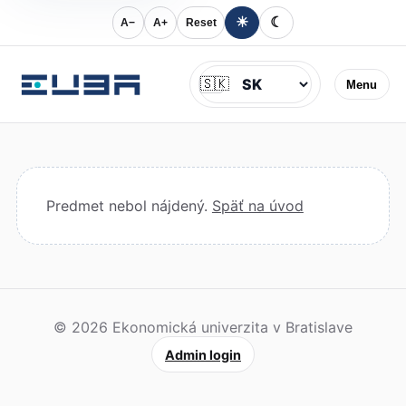
☀
☾
A−
A+
Reset
Jazyk
🇸🇰
Menu
Predmet nebol nájdený.
Späť na úvod
© 2026 Ekonomická univerzita v Bratislave
Admin login