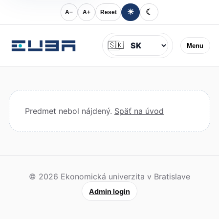
☀
☾
A−
A+
Reset
Jazyk
🇸🇰
Menu
Predmet nebol nájdený.
Späť na úvod
© 2026 Ekonomická univerzita v Bratislave
Admin login