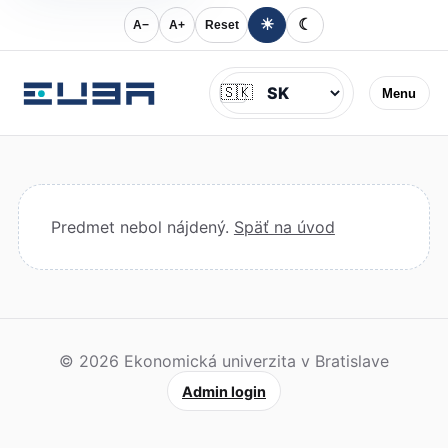
☀
☾
A−
A+
Reset
Jazyk
🇸🇰
Menu
Predmet nebol nájdený.
Späť na úvod
© 2026 Ekonomická univerzita v Bratislave
Admin login