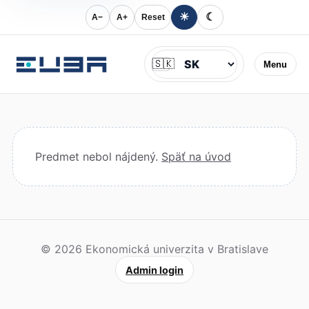
☀
☾
A−
A+
Reset
Jazyk
🇸🇰
Menu
Predmet nebol nájdený.
Späť na úvod
© 2026 Ekonomická univerzita v Bratislave
Admin login