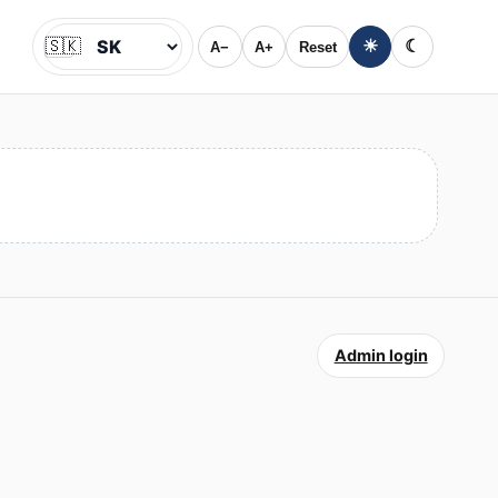
🇸🇰
☀
☾
A−
A+
Reset
Jazyk
Admin login